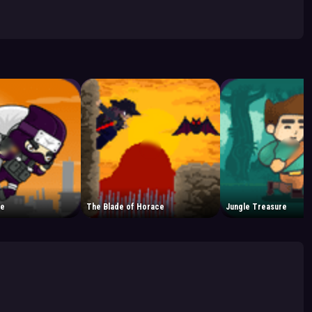
re
The Blade of Horace
Jungle Treasure