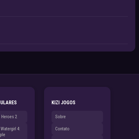
PULARES
KIZI JOGOS
e Heroes 2
Sobre
Watergirl 4:
Contato
ple