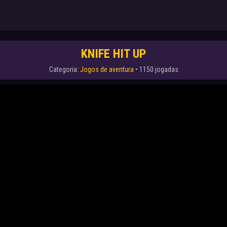
KNIFE HIT UP
Categoria:
Jogos de aventura
• 1150 jogadas