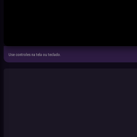
Use controles na tela ou teclado.