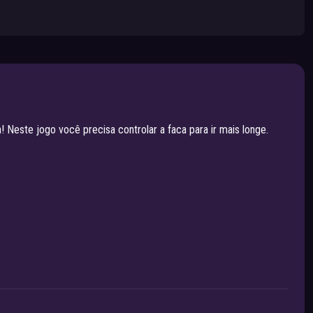
! Neste jogo você precisa controlar a faca para ir mais longe.