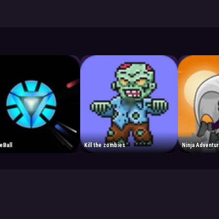
eBall
Kill the zombies
Ninja Adventu