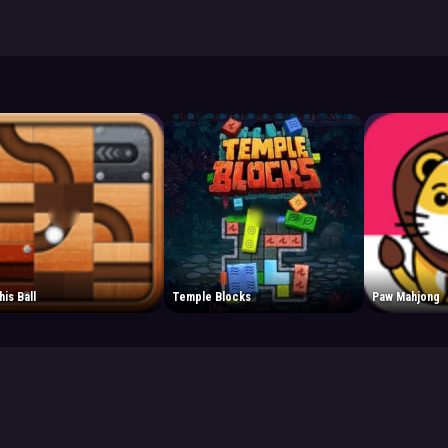
his Ball
Temple Blocks
Paw Mahjong