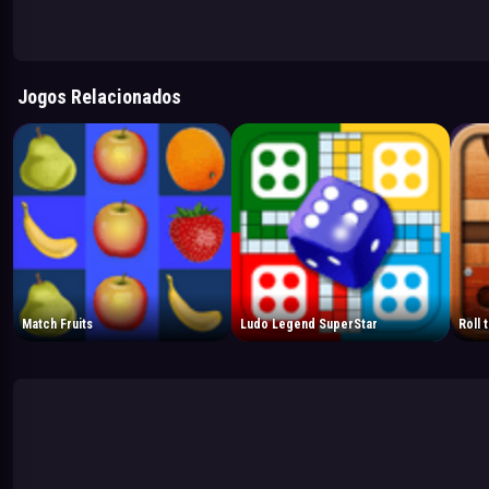
Jogos Relacionados
Match Fruits
Ludo Legend SuperStar
Roll t