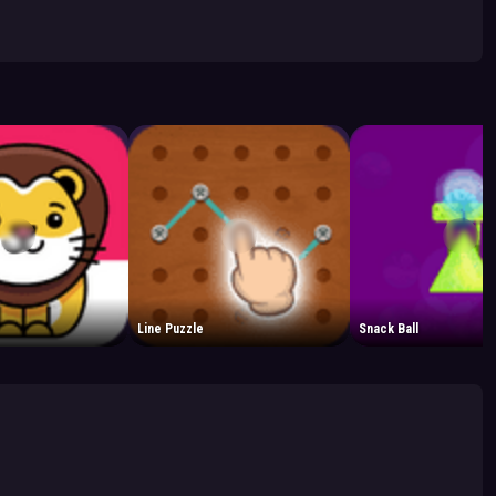
Line Puzzle
Snack Ball