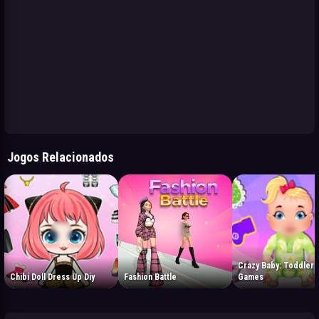
Jogos Relacionados
Crazy Baby: Toddler
Chibi Doll Dress Up Diy
Fashion Battle
Games