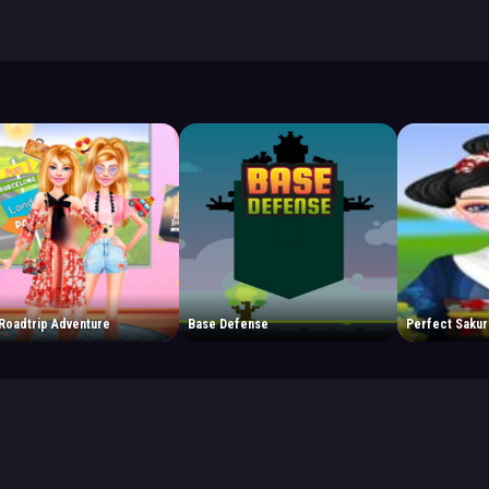
 Roadtrip Adventure
Base Defense
Perfect Sakura