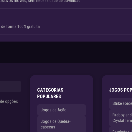
ositivos móveis, sem necessidade de download.
 de forma 100% gratuita.
CATEGORIAS
JOGOS PO
POPULARES
s de opções
Strike Forc
Jogos de Ação
Fireboy and 
Crystal Tem
Jogos de Quebra-
cabeças
Enrolados: