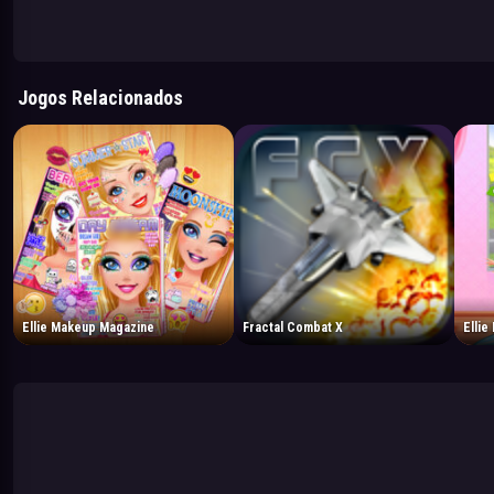
Jogos Relacionados
Ellie Makeup Magazine
Fractal Combat X
Ellie