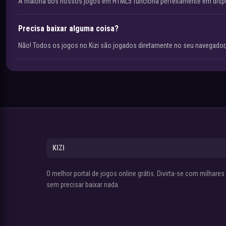
A maioria dos nossos jogos em HTML5 funciona perfeitamente em disp
Precisa baixar alguma coisa?
Não! Todos os jogos no Kizi são jogados diretamente no seu navegador,
KIZI
O melhor portal de jogos online grátis. Divirta-se com milhare
sem precisar baixar nada.