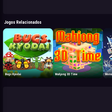
Jogos Relacionados
Bugs Kyodai
Mahjong 3D Time
Mono