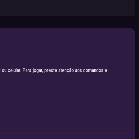
 ou celular. Para jogar, preste atenção aos comandos e