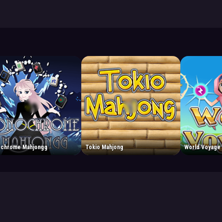
chrome Mahjongg
Tokio Mahjong
World Voyage