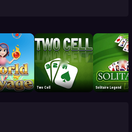
Two Cell
Solitaire Legend