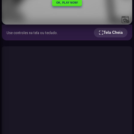
Tela Cheia
Use controles na tela ou teclado.