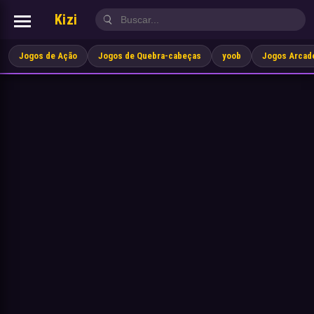
Kizi
Jogos de Ação
Jogos de Quebra-cabeças
yoob
Jogos Arcad