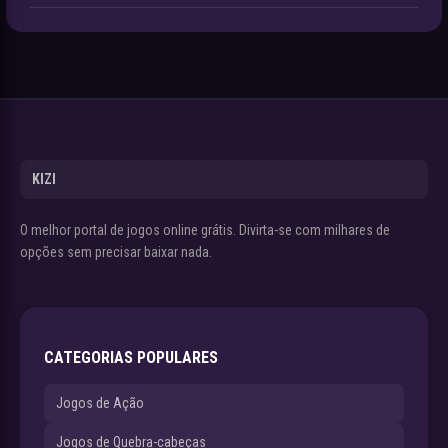
KIZI
O melhor portal de jogos online grátis. Divirta-se com milhares de
opções sem precisar baixar nada.
CATEGORIAS POPULARES
Jogos de Ação
Jogos de Quebra-cabeças