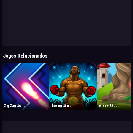
Jogos Relacionados
Zig Zag Switch
Boxing Stars
Arrow Shoot