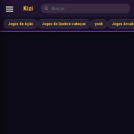
Kizi
Jogos de Ação
Jogos de Quebra-cabeças
yoob
Jogos Arcad