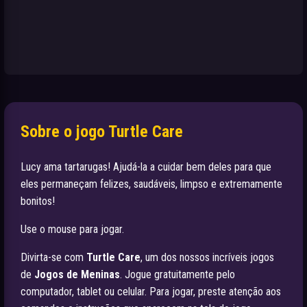
Sobre o jogo Turtle Care
Lucy ama tartarugas! Ajudá-la a cuidar bem deles para que
eles permaneçam felizes, saudáveis, limpso e extremamente
bonitos!
Use o mouse para jogar.
Divirta-se com
Turtle Care
, um dos nossos incríveis jogos
de
Jogos de Meninas
. Jogue gratuitamente pelo
computador, tablet ou celular. Para jogar, preste atenção aos