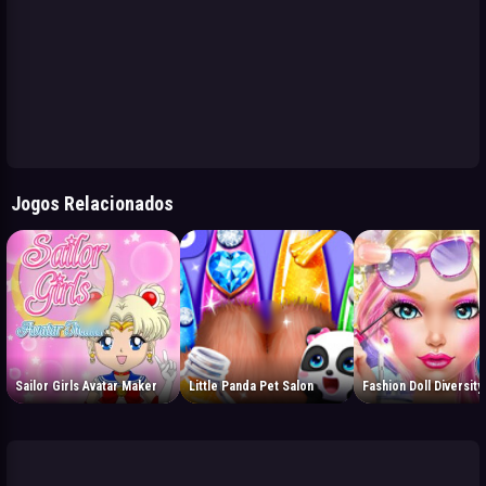
Jogos Relacionados
Sailor Girls Avatar Maker
Little Panda Pet Salon
Fashion Doll Diversity