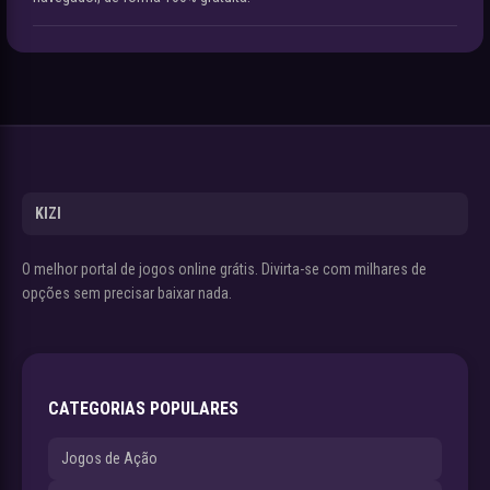
KIZI
O melhor portal de jogos online grátis. Divirta-se com milhares de
opções sem precisar baixar nada.
CATEGORIAS POPULARES
Jogos de Ação