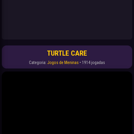
TURTLE CARE
Categoria:
Jogos de Meninas
• 1914 jogadas