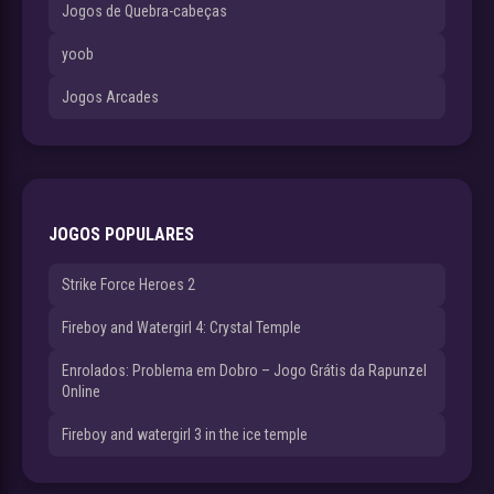
Jogos de Quebra-cabeças
yoob
Jogos Arcades
JOGOS POPULARES
Strike Force Heroes 2
Fireboy and Watergirl 4: Crystal Temple
Enrolados: Problema em Dobro – Jogo Grátis da Rapunzel
Online
Fireboy and watergirl 3 in the ice temple