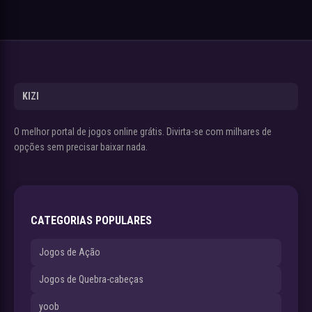
KIZI
O melhor portal de jogos online grátis. Divirta-se com milhares de
opções sem precisar baixar nada.
CATEGORIAS POPULARES
Jogos de Ação
Jogos de Quebra-cabeças
yoob