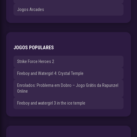
Jogos Arcades
JOGOS POPULARES
Strike Force Heroes 2
Fireboy and Watergirl 4: Crystal Temple
Enrolados: Problema em Dobro – Jogo Grátis da Rapunzel
Online
Fireboy and watergirl 3 in the ice temple