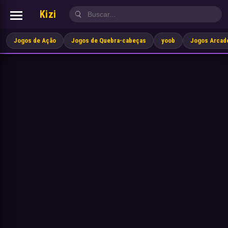
Kizi
Jogos de Ação
Jogos de Quebra-cabeças
yoob
Jogos Arcad