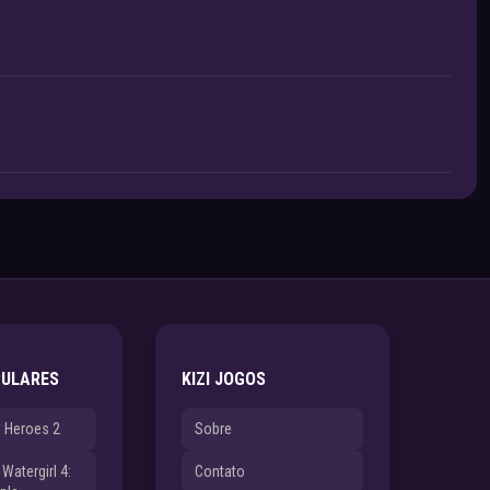
PULARES
KIZI JOGOS
e Heroes 2
Sobre
Watergirl 4:
Contato