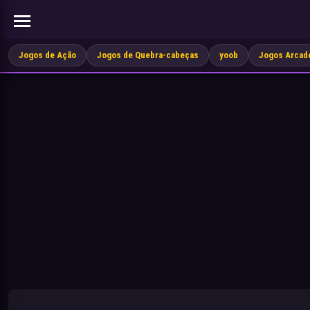
Jogos de Ação
Jogos de Quebra-cabeças
yoob
Jogos Arcad