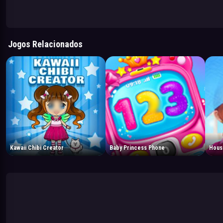
Jogos Relacionados
Kawaii Chibi Creator
Baby Princess Phone
Hous