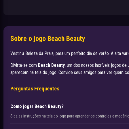
Sobre o jogo Beach Beauty
Vestir a Beleza da Praia, para um perfeito dia de verão. A alta v
Divirta-se com
Beach Beauty
, um dos nossos incríveis jogos de
aparecem na tela do jogo. Convide seus amigos para ver quem co
Perguntas Frequentes
Como jogar Beach Beauty?
Siga as instruções na tela do jogo para aprender os controles e mecâni