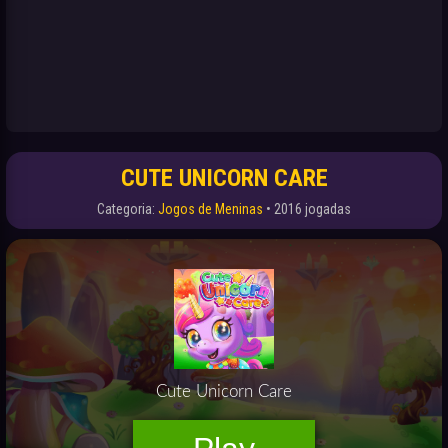
CUTE UNICORN CARE
Categoria:
Jogos de Meninas
• 2016 jogadas