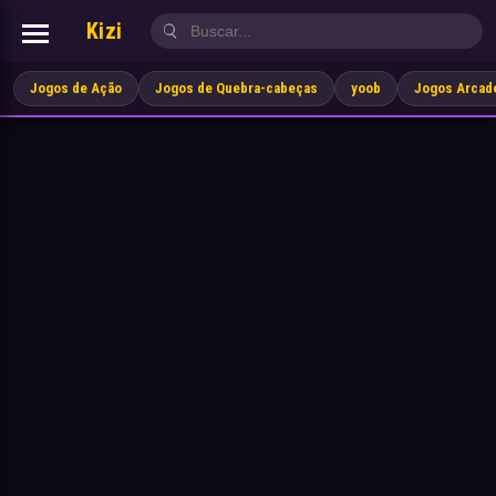
Kizi
Jogos de Ação
Jogos de Quebra-cabeças
yoob
Jogos Arcad