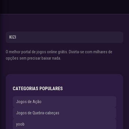
KIZI
O melhor portal de jogos online grátis. Divirta-se com milhares de
opções sem precisar baixar nada.
CATEGORIAS POPULARES
Jogos de Ação
Jogos de Quebra-cabeças
yoob