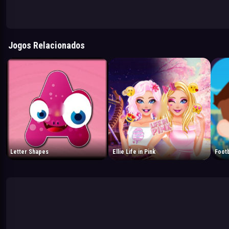
Jogos Relacionados
Letter Shapes
Ellie Life in Pink
Footb