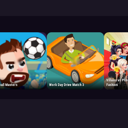
Villains vs Pr
all Masters
Work Day Drive Match 3
Fashion