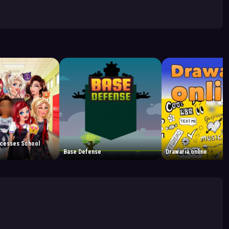
incesses School
Base Defense
Drawaria.online