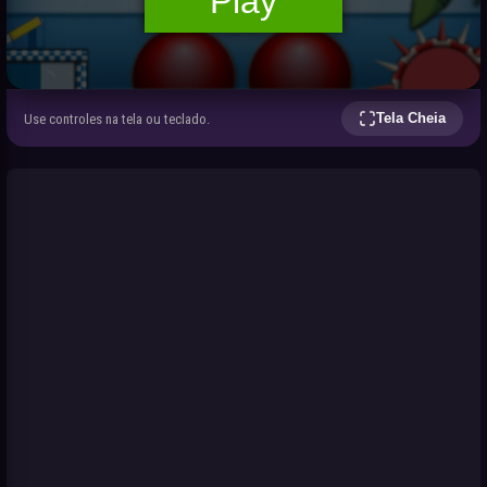
Tela Cheia
Use controles na tela ou teclado.