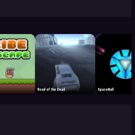
Road of the Dead
SpaceBall