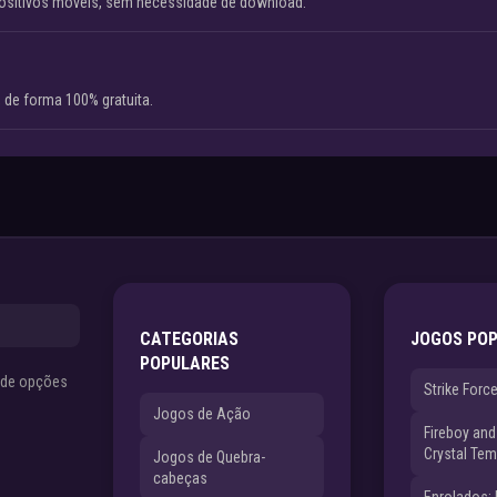
ositivos móveis, sem necessidade de download.
 de forma 100% gratuita.
CATEGORIAS
JOGOS PO
POPULARES
s de opções
Strike Forc
Jogos de Ação
Fireboy and 
Crystal Tem
Jogos de Quebra-
cabeças
Enrolados: