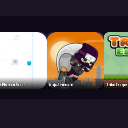
r Phantom Rabbit
Ninja Adventure
Tribe Escape