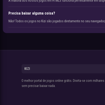
A maioria dos nossos jogos em HTML5 funciona perfeitamente em disp
Precisa baixar alguma coisa?
Não! Todos os jogos no Kizi são jogados diretamente no seu navegador,
KIZI
O melhor portal de jogos online grátis. Divirta-se com milhare
sem precisar baixar nada.