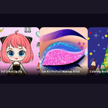
 Doll Dress Up Diy
Eye Art Perfect Makeup Artist
Coloring Book