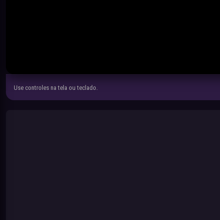
Use controles na tela ou teclado.