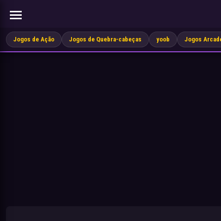
Jogos de Ação
Jogos de Quebra-cabeças
yoob
Jogos Arcad