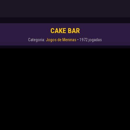
CAKE BAR
Categoria:
Jogos de Meninas
• 1972 jogadas