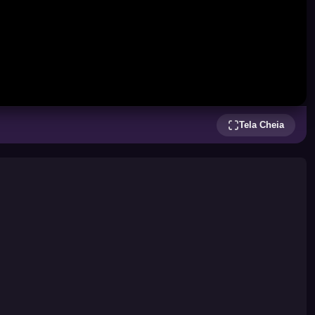
Tela Cheia