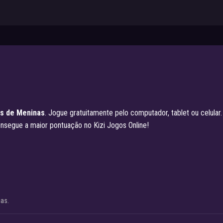
s de Meninas
. Jogue gratuitamente pelo computador, tablet ou celula
nsegue a maior pontuação no Kizi Jogos Online!
cas.