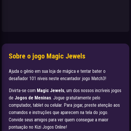
Sobre o jogo Magic Jewels
Ajuda o gênio em sua loja de mágica e tentar bater o
desafiador 101 níveis neste encantador jogo Match3!
Divirta-se com
Magic Jewels
, um dos nossos incríveis jogos
de
Jogos de Meninas
. Jogue gratuitamente pelo
computador, tablet ou celular. Para jogar, preste atenção aos
comandos e instruções que aparecem na tela do jogo.
Convide seus amigos para ver quem consegue a maior
pontuação no Kizi Jogos Online!