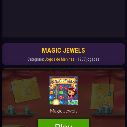
MAGIC JEWELS
Categoria:
Jogos de Meninas
• 1907 jogadas