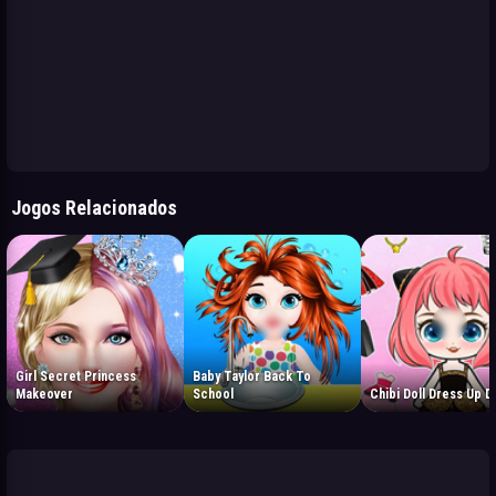
Jogos Relacionados
Girl Secret Princess
Baby Taylor Back To
Makeover
School
Chibi Doll Dress Up Di