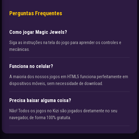
Perguntas Frequentes
Como jogar Magic Jewels?
Siga as instruções na tela do jogo para aprender os controles e
mecânicas.
Funciona no celular?
A maioria dos nossos jogos em HTML5 funciona perfeitamente em
dispositivos móveis, sem necessidade de download.
Precisa baixar alguma coisa?
Não! Todos os jogos no Kizi são jogados diretamente no seu
navegador, de forma 100% gratuita.