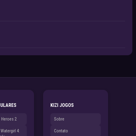
PULARES
KIZI JOGOS
e Heroes 2
Sobre
Watergirl 4:
Contato