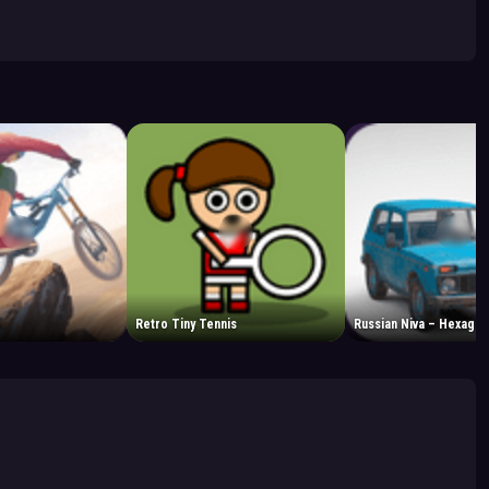
e
Retro Tiny Tennis
Russian Niva – Hexago