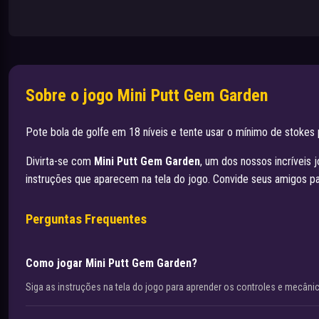
Sobre o jogo Mini Putt Gem Garden
Pote bola de golfe em 18 níveis e tente usar o mínimo de stokes
Divirta-se com
Mini Putt Gem Garden
, um dos nossos incríveis
instruções que aparecem na tela do jogo. Convide seus amigos p
Perguntas Frequentes
Como jogar Mini Putt Gem Garden?
Siga as instruções na tela do jogo para aprender os controles e mecâni