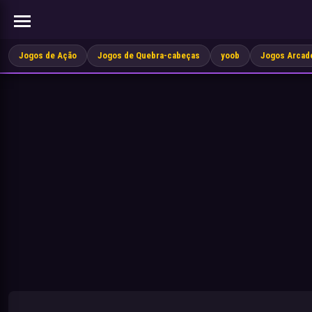
Jogos de Ação
Jogos de Quebra-cabeças
yoob
Jogos Arcad