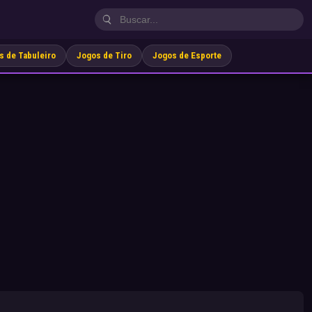
s de Tabuleiro
Jogos de Tiro
Jogos de Esporte