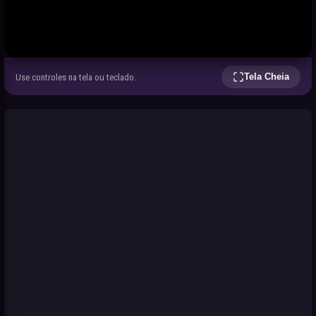
Tela Cheia
Use controles na tela ou teclado.