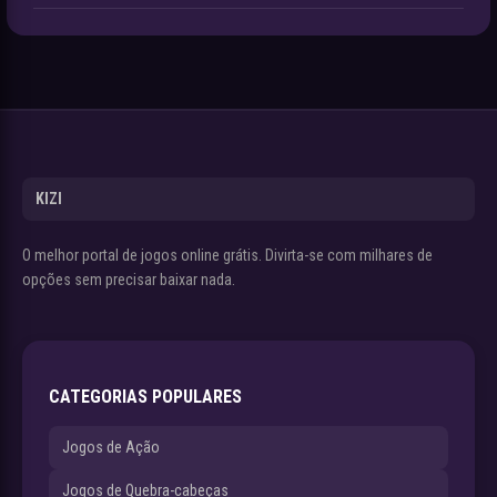
KIZI
O melhor portal de jogos online grátis. Divirta-se com milhares de
opções sem precisar baixar nada.
CATEGORIAS POPULARES
Jogos de Ação
Jogos de Quebra-cabeças