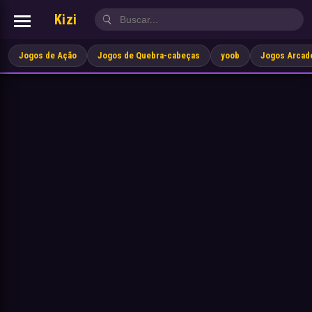
Kizi
Jogos de Ação
Jogos de Quebra-cabeças
yoob
Jogos Arcad