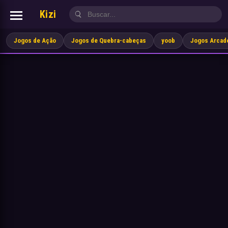
Kizi
Jogos de Ação
Jogos de Quebra-cabeças
yoob
Jogos Arcad