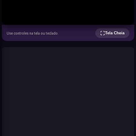
Tela Cheia
Use controles na tela ou teclado.